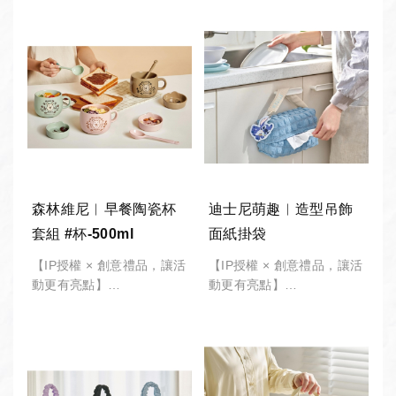
森林維尼︱早餐陶瓷杯
迪士尼萌趣︱造型吊飾
套組 #杯-500ml
面紙掛袋
【IP授權 × 創意禮品，讓活
【IP授權 × 創意禮品，讓活
動更有亮點】
動更有亮點】
-
-
*此商品有 "最低訂購量"，
*此商品有 "最低訂購量"，
請備註「數量」將由專人接
請備註「數量」將由專人接
洽。
洽。
公司採購︱企業團體︱股東
公司採購︱企業團體︱股東