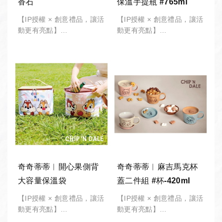
香石
保溫手提瓶 #765ml
【IP授權 × 創意禮品，讓活
【IP授權 × 創意禮品，讓活
動更有亮點】
動更有亮點】
-
-
*此商品有 "最低訂購量"，
*此商品有 "最低訂購量"，
請備註「數量」將由專人接
請備註「數量」將由專人接
洽。
洽。
公司採購︱企業團體︱股東
公司採購︱企業團體︱股東
大會︱政府機關︱大宗採購
大會︱政府機關︱大宗採購
︱活動贈品︱歡迎詢價。
︱活動贈品︱歡迎詢價。
奇奇蒂蒂︱開心果側背
奇奇蒂蒂︱麻吉馬克杯
大容量保溫袋
蓋二件組 #杯-420ml
【IP授權 × 創意禮品，讓活
【IP授權 × 創意禮品，讓活
動更有亮點】
動更有亮點】
-
-