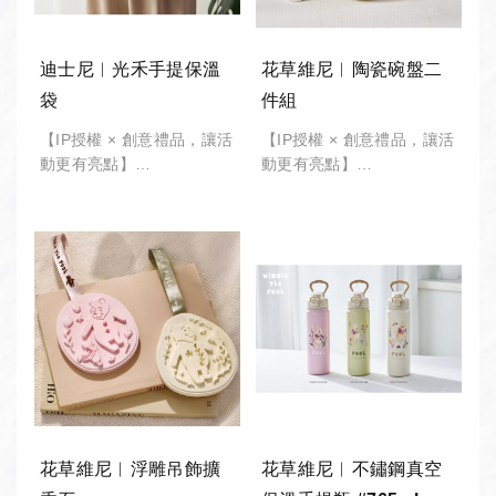
迪士尼︱光禾手提保溫
花草維尼︱陶瓷碗盤二
袋
件組
【IP授權 × 創意禮品，讓活
【IP授權 × 創意禮品，讓活
動更有亮點】
動更有亮點】
-
-
*此商品有 "最低訂購量"，
*此商品有 "最低訂購量"，
請備註「數量」將由專人接
請備註「數量」將由專人接
洽。
洽。
公司採購︱企業團體︱股東
公司採購︱企業團體︱股東
大會︱政府機關︱大宗採購
大會︱政府機關︱大宗採購
︱活動贈品︱歡迎詢價。
︱活動贈品︱歡迎詢價。
花草維尼︱浮雕吊飾擴
花草維尼︱不鏽鋼真空