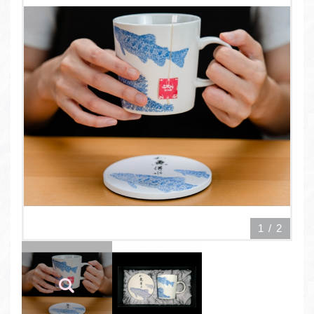
1
/
2