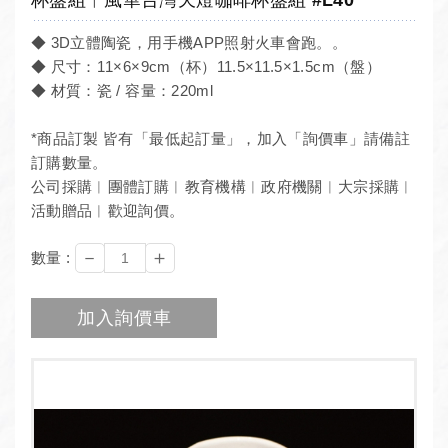
◆ 3D立體陶瓷，用手機APP照射火車會跑。。
◆ 尺寸：11×6×9cm（杯）11.5×11.5×1.5cm（盤）
◆ 材質：瓷 / 容量：220ml
*商品訂製 皆有「最低起訂量」，加入「詢價車」請備註
訂購數量。
公司採購︱團體訂購︱教育機構︱政府機關︱大宗採購︱
活動贈品︱歡迎詢價。
－
＋
數量 :
加入詢價車