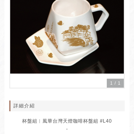
1
/
1
詳細介紹
杯盤組︱風華台灣天燈咖啡杯盤組 #L40
-