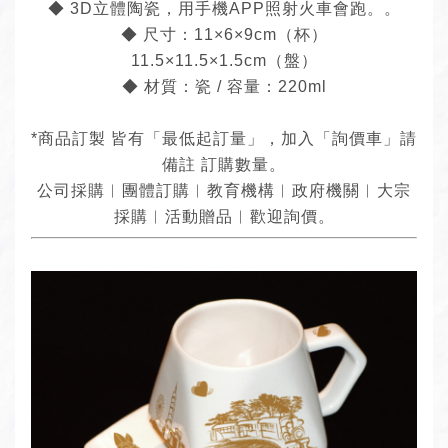
◆ 3D立體陶瓷，用手機APP照射火車會跑。。
◆ 尺寸：11×6×9cm（杯）
11.5×11.5×1.5cm（盤）
◆ 材質：瓷 / 容量：220ml
*商品訂製 皆有「最低起訂量」，加入「詢價車」請
備註 訂購數量。
公司採購︱團體訂購︱教育機構︱政府機關︱大宗
採購︱活動贈品︱歡迎詢價。