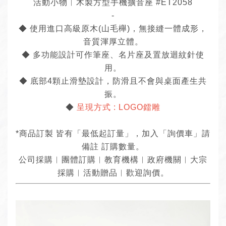
活動小物︱木製方型手機擴音座 #ET2058
-
◆ 使用進口高級原木(山毛櫸)，無接縫一體成形，
音質渾厚立體。
◆ 多功能設計可作筆座、名片座及置放迴紋針使
用。
◆ 底部4顆止滑墊設計，防滑且不會與桌面產生共
振。
◆
呈現方式 : LOGO鐳雕
*商品訂製 皆有「最低起訂量」，加入「詢價車」請
備註 訂購數量。
公司採購︱團體訂購︱教育機構︱政府機關︱大宗
採購︱活動贈品︱歡迎詢價。