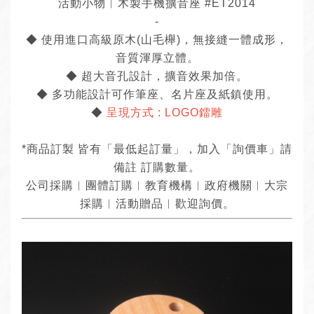
活動小物︱木製手機擴音座 #ET2014
-
◆ 使用進口高級原木(山毛櫸)，無接縫一體成形，
音質渾厚立體。
◆ 超大音孔設計，擴音效果加倍。
◆ 多功能設計可作筆座、名片座及紙鎮使用。
◆
呈現方式 : LOGO鐳雕
*商品訂製 皆有「最低起訂量」，加入「詢價車」請
備註 訂購數量。
公司採購︱團體訂購︱教育機構︱政府機關︱大宗
採購︱活動贈品︱歡迎詢價。