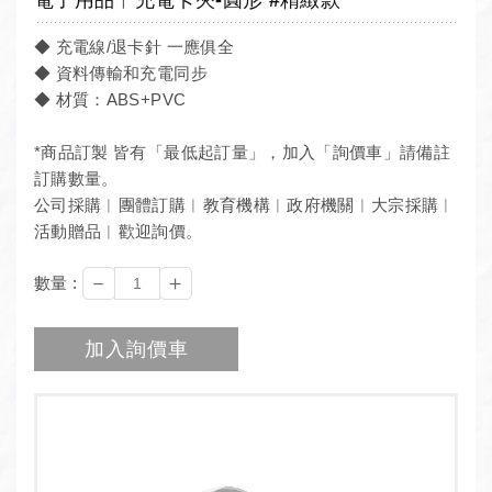
◆ 充電線/退卡針 一應俱全
◆ 資料傳輸和充電同步
◆ 材質：ABS+PVC
*商品訂製 皆有「最低起訂量」，加入「詢價車」請備註
訂購數量。
公司採購︱團體訂購︱教育機構︱政府機關︱大宗採購︱
活動贈品︱歡迎詢價。
－
＋
數量 :
加入詢價車