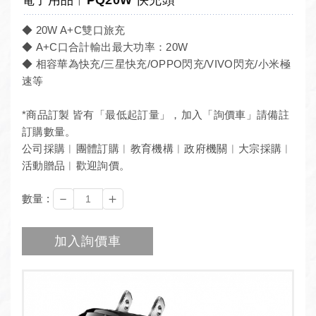
◆ 20W A+C雙口旅充
◆ A+C口合計輸出最大功率：20W
◆ 相容華為快充/三星快充/OPPO閃充/VIVO閃充/小米極
速等
*商品訂製 皆有「最低起訂量」，加入「詢價車」請備註
訂購數量。
公司採購︱團體訂購︱教育機構︱政府機關︱大宗採購︱
活動贈品︱歡迎詢價。
－
＋
數量 :
加入詢價車